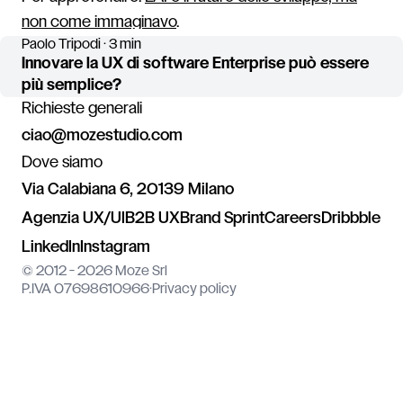
non come immaginavo
.
Paolo Tripodi · 3 min
Innovare la UX di software Enterprise può essere
più semplice?
Richieste generali
ciao@mozestudio.com
Dove siamo
Via Calabiana 6, 20139 Milano
Agenzia UX/UI
B2B UX
Brand Sprint
Careers
Dribbble
LinkedIn
Instagram
© 2012 - 2026 Moze Srl
P.IVA 07698610966
·
Privacy policy