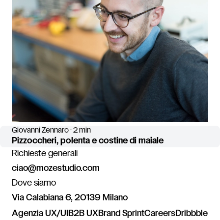
Giovanni Zennaro · 2 min
Pizzoccheri, polenta e costine di maiale
Richieste generali
ciao@mozestudio.com
Dove siamo
Via Calabiana 6, 20139 Milano
Agenzia UX/UI
B2B UX
Brand Sprint
Careers
Dribbble