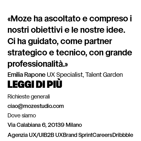
«
Moze ha ascoltato e compreso i
nostri obiettivi e le nostre idee.
Ci ha guidato, come partner
strategico e tecnico, con grande
professionalità.
»
Emilia Rapone
UX Specialist
,
Talent Garden
LEGGI DI PIÙ
L’app per gestire l’energia domestica
Una nuova UX per attrarre i traduttori migliori
Richieste generali
Coesa
ciao@mozestudio.com
Translated
Home
Dove siamo
Via Calabiana 6, 20139 Milano
Agenzia UX/UI
B2B UX
Brand Sprint
Careers
Dribbble